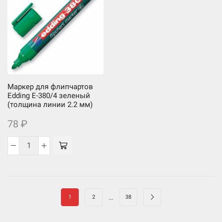
флипчартов
флипчартов
Edding
Edding
E-
E-
380/2
380/3
красный
синий
(толщина
(толщина
линии
линии
2.2
2.2
Маркер для флипчартов
мм)
мм)
Edding E-380/4 зеленый
(толщина линии 2.2 мм)
78
₽
Количество
товара
Маркер
для
…
флипчартов
1
2
38
Edding
E-