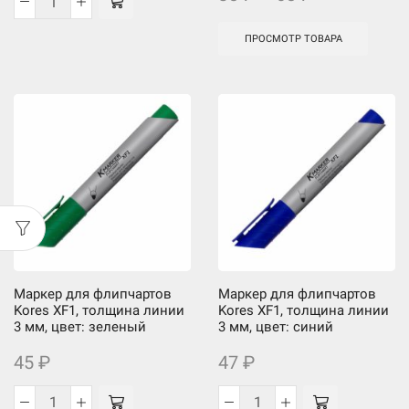
Количество
товара
ПРОСМОТР ТОВАРА
Салфетки
для
губки-
стирателя
АЕ-1,
100
шт.
Маркер для флипчартов
Маркер для флипчартов
Kores XF1, толщина линии
Kores XF1, толщина линии
3 мм, цвет: зеленый
3 мм, цвет: синий
45
₽
47
₽