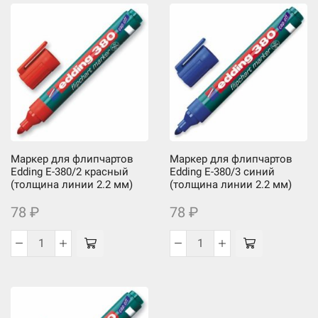
Маркер
Маркер
для
для
флипчартов
флипчартов
Kores
Edding
XF1,
E-
толщина
380/1
линии
cap
3
off,
мм,
черный,
цвет:
2.2
Маркер для флипчартов
Маркер для флипчартов
черный
мм
Edding E-380/2 красный
Edding E-380/3 синий
(толщина линии 2.2 мм)
(толщина линии 2.2 мм)
78
₽
78
₽
Количество
Количество
товара
товара
Маркер
Маркер
для
для