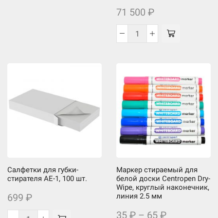
71 500
₽
Количество
товара
Кресло
для
руководителя
Chairman
417
черное
(натуральная
кожа,
металл)
Салфетки для губки-
Маркер стираемый для
стирателя АЕ-1, 100 шт.
белой доски Centropen Dry-
Wipe, круглый наконечник,
699
₽
линия 2.5 мм
35
₽
–
65
₽