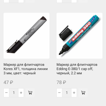
Количество
Количество
товара
товара
Маркер
Маркер
для
для
флипчартов
флипчартов
Kores
Kores
XF1,
XF1,
толщина
толщина
линии
линии
3
3
мм,
мм,
цвет:
цвет:
Маркер для флипчартов
Маркер для флипчартов
зеленый
синий
Kores XF1, толщина линии
Edding E-380/1 cap off,
3 мм, цвет: черный
черный, 2.2 мм
47
₽
78
₽
Количество
Количество
товара
товара