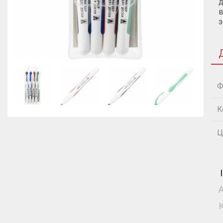
д
в
Ф
К
Ц