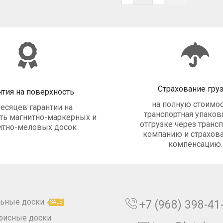
Страхование гру
нтия на поверхность
на полную стоимос
есяцев гарантии на
транспортная упаковк
ть магнитно-маркерных и
отгрузке через транс
итно-меловых досок
компанию и страхова
компенсацию.
ьные доски
+7 (968) 398-41
SALE
фисные доски