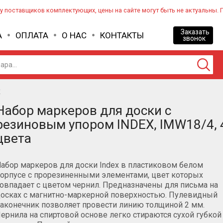
 у поставщиков комплектующих, цены на сайте могут быть не актуальны. 
Заказать
А
ОПЛАТА
О НАС
КОНТАКТЫ
звонок
к
Набор маркеров для доски с
резиновым упором INDEX, IMW18/4, 
цвета
абор маркеров для доски Index в пластиковом белом
орпусе с прорезиненными элементами, цвет которых
овпадает с цветом чернил. Предназначены для письма на
осках с магнитно-маркерной поверхностью. Пулевидный
аконечник позволяет провести линию толщиной 2 мм.
ернила на спиртовой основе легко стираются сухой губкой