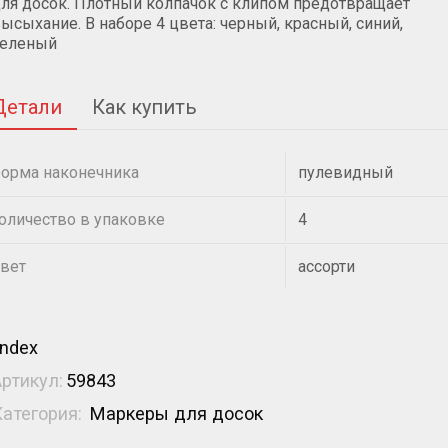
ля досок. Плотный колпачок с клипом предотвращает
ысыхание. В наборе 4 цвета: черный, красный, синий,
зеленый
Детали
Как купить
орма наконечника
пулевидный
оличество в упаковке
4
вет
ассорти
Index
Артикул:
59843
Категория:
Маркеры для досок