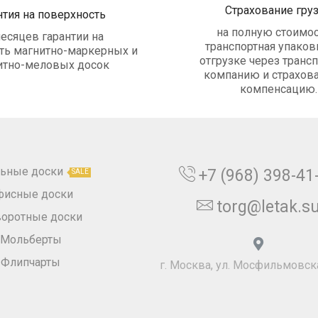
Страхование гру
нтия на поверхность
на полную стоимос
есяцев гарантии на
транспортная упаковк
ть магнитно-маркерных и
отгрузке через транс
итно-меловых досок
компанию и страхова
компенсацию.
ьные доски
+7 (968) 398-41
SALE
фисные доски
torg@letak.s
оротные доски
Мольберты
Флипчарты
г. Москва, ул. Мосфильмовска