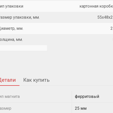
ип упаковки
картонная коробк
азмер упаковки, мм.
55x48x2
иаметр, мм.
2
олщина, мм.
Детали
Как купить
ип магнита
ферритовый
азмер
25 мм