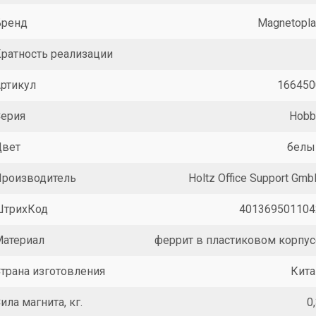
Бренд
Magnetopla
ратность реализации
ртикул
166450
Серия
Hobb
Цвет
белы
Производитель
Holtz Office Support Gm
ШтрихКод
401369501104
Материал
феррит в пластиковом корпус
трана изготовления
Кита
ила магнита, кг.
0