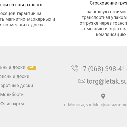
Страхование гру
нтия на поверхность
на полную стоимос
есяцев гарантии на
транспортная упаковк
ть магнитно-маркерных и
отгрузке через транс
итно-меловых досок
компанию и страхова
компенсацию.
ьные доски
+7 (968) 398-41
SALE
фисные доски
torg@letak.s
оротные доски
Мольберты
Флипчарты
г. Москва, ул. Мосфильмовска