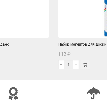
одвес
Набор магнитов для доски 
112
₽