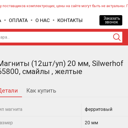
 у поставщиков комплектующих, цены на сайте могут быть не актуальны. 
Заказать
А
ОПЛАТА
О НАС
КОНТАКТЫ
звонок
Магниты (12шт/уп) 20 мм, Silwerhof
65800, смайлы , желтые
Детали
Как купить
ип магнита
ферритовый
азмер
20 мм