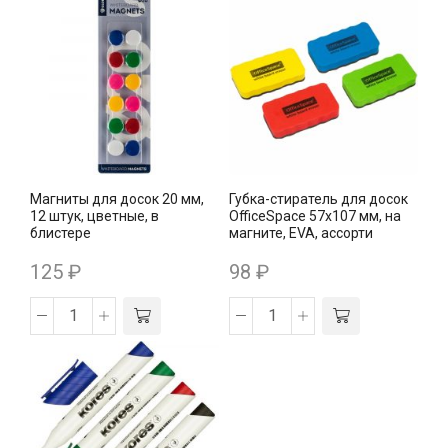
Магниты для досок 20 мм,
Губка-стиратель для досок
12 штук, цветные, в
OfficeSpace 57х107 мм, на
блистере
магните, EVA, ассорти
125
₽
98
₽