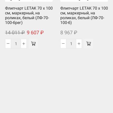
Флипчарт LETAK 70 x 100
Флипчарт LETAK 70 x 100
см, маркерный, на
см, маркерный, на
роликах, белый (ЛФ-70-
роликах, белый (ЛФ-70-
100-брег)
100-б)
14 011
₽
9 607
₽
8 967
₽
Количество
Количество
товара
товара
Флипчарт
Флипчарт
LETAK
LETAK
70
70
x
x
100
100
см,
см,
маркерный,
маркерный,
на
на
роликах,
роликах,
белый
белый