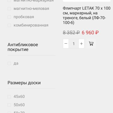
магнитно-маркерная
Флипчарт LETAK 70 x 100
магнитно-меловая
см, маркерный, на
пробковая
треноге, белый (ЛФ-70-
100-б)
комбинированная
8 352
₽
6 960
₽
Антибликовое
Количество
покрытие
товара
Флипчарт
да
LETAK
70
x
Размеры доски
100
см,
маркерный,
45х60
на
50х60
треноге,
белый